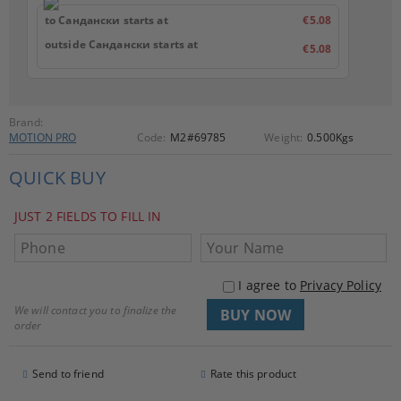
to Сандански starts at
€5.08
outside Сандански starts at
€5.08
Brand:
MOTION PRO
Code:
M2#69785
Weight:
0.500
Kgs
QUICK BUY
JUST 2 FIELDS TO FILL IN
I agree to
Privacy Policy
We will contact you to finalize the
order
Send to friend
Rate this product