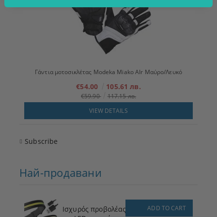
Γάντια μοτοσικλέτας Modeka Miako AIr Μαύρο/Λευκό
€54.00
105.61 лв.
€59.90
117.15 лв.
VIEW DETAILS
Subscribe
Най-продавани
ADD TO CART
Ισχυρός προβολέας