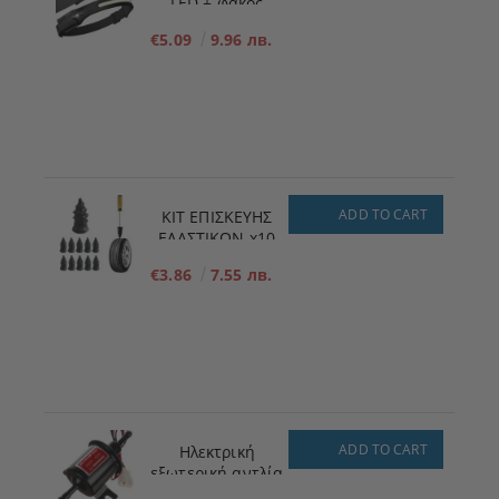
LED + φακός
€5.09
9.96 лв.
ADD TO CART
ΚΙΤ ΕΠΙΣΚΕΥΗΣ
ΕΛΑΣΤΙΚΩΝ x10
ΜΕΓΕΘΟΣ - S - 5,3
€3.86
7.55 лв.
mm x 11,7 mm
ADD TO CART
Ηλεκτρική
εξωτερική αντλία
πλήρωσης