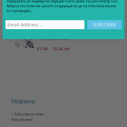
παραγγελία, αν εγγραφείτε σήμερα! Γίνετε μέλος της κοινότητας των
λάτρεις του moto και μείνετε ενημερωμένοι με τα τελευταία νέα και
τις προσφορές.
ADD TO CART
Σύριγγα, σύριγγα
για λάδια/υγρά
200ml
€7.80
15.26 лв.
Новини
Subscribe to news
View all news