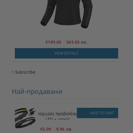
€189.00
369.65 лв.
VIEW DETAILS
Subscribe
Най-продавани
ADD TO CART
Ισχυρός προβολέας
LED + φακός
€5.09
9.96 лв.