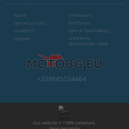
Αρχική
Επικοινωνία
Σχετικά με εμάς
Αναζήτηση
Συνδεθείτε
Όροι & Προϋποθέσεις
Εγγραφή
ΑΠΌΡΡΗΤΟ
ΔΕΔΟΜΈΝΩΝ: GDPR
+359885034464
GDPR
Our website is GDPR compliant.
Read our policy.