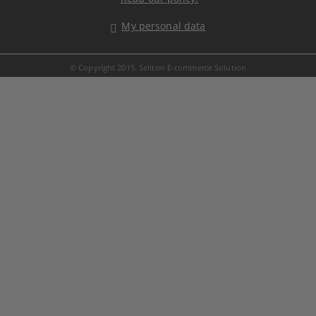
My personal data
© Copyright 2015. Seliton E-commerce Solution