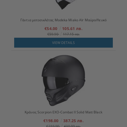
Γάντια μοτοσικλέτας Modeka Miako AIr Μαύρο/Λευκό
€54.00
105.61 лв.
€59.90
117.15 лв.
VIEW DETAILS
Κράνος Scorpion EXO-Combat II Solid Matt Black
€198.00
387.25 лв.
€219.90
430.09 лв.