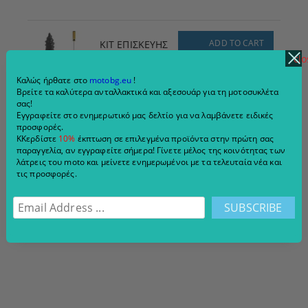
ADD TO CART
ΚΙΤ ΕΠΙΣΚΕΥΗΣ
ΕΛΑΣΤΙΚΩΝ x10
clo
ΜΕΓΕΘΟΣ - S - 5,3
€3.86
7.55 лв.
Καλώς ήρθατε στο
motobg.eu
!
mm x 11,7 mm
Βρείτε τα καλύτερα ανταλλακτικά και αξεσουάρ για τη μοτοσυκλέτα
σας!
Εγγραφείτε στο ενημερωτικό μας δελτίο για να λαμβάνετε ειδικές
προσφορές.
ΚΚερδίστε
10%
έκπτωση σε επιλεγμένα προϊόντα στην πρώτη σας
παραγγελία, αν εγγραφείτε σήμερα! Γίνετε μέλος της κοινότητας των
λάτρεις του moto και μείνετε ενημερωμένοι με τα τελευταία νέα και
τις προσφορές.
ADD TO CART
Σύριγγα, σύριγγα
για λάδια/υγρά
200ml
€7.80
15.26 лв.