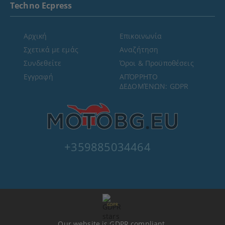
Techno Ecpress
Αρχική
Επικοινωνία
Σχετικά με εμάς
Αναζήτηση
Συνδεθείτε
Όροι & Προϋποθέσεις
Εγγραφή
ΑΠΌΡΡΗΤΟ
ΔΕΔΟΜΈΝΩΝ: GDPR
+359885034464
GDPR
Our website is GDPR compliant.