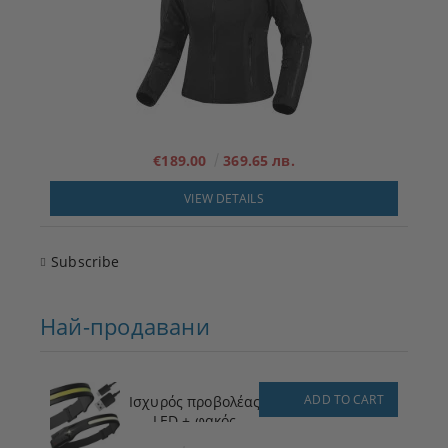
€189.00
369.65 лв.
VIEW DETAILS
Subscribe
Най-продавани
ADD TO CART
Ισχυρός προβολέας
LED + φακός