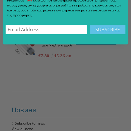
ΚΚερδίστε
10%
έκπτωση σε επιλεγμένα προϊόντα στην πρώτη σας
χαμηλή πίεση 12V
παραγγελία, αν εγγραφείτε σήμερα! Γίνετε μέλος της κοινότητας των
λάτρεις του moto και μείνετε ενημερωμένοι με τα τελευταία νέα και
τις προσφορές.
ADD TO CART
Σύριγγα, σύριγγα
για λάδια/υγρά
200ml
€7.80
15.26 лв.
Новини
Subscribe to news
View all news