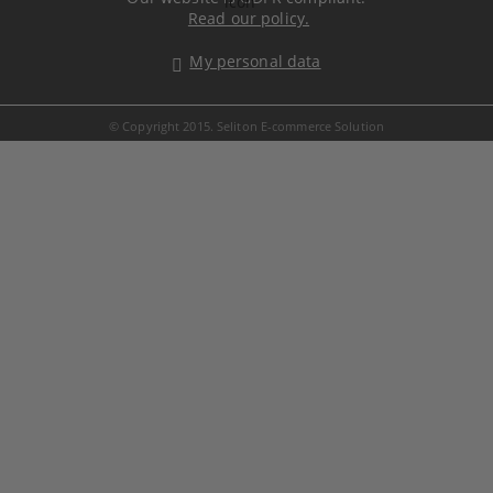
Read our policy.
My personal data
© Copyright 2015. Seliton E-commerce Solution