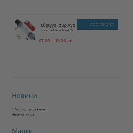
ADD TO CART
Σύριγγα, σύριγγα
για λάδια/υγρά
200ml
€7.80
15.26 лв.
Новини
Subscribe to news
View all news
Марки