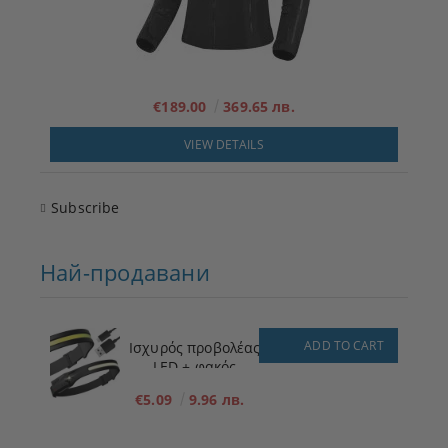
€189.00
369.65 лв.
VIEW DETAILS
Subscribe
Най-продавани
ADD TO CART
Ισχυρός προβολέας
LED + φακός
€5.09
9.96 лв.