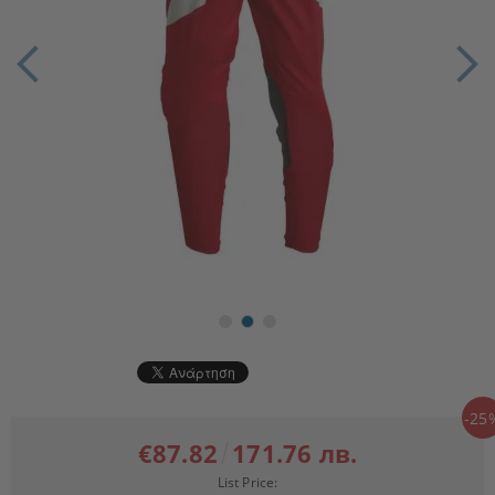
-25
€87.82
171.76 лв.
List Price: