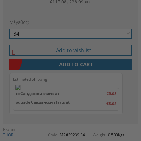
€117.08
228.99 лв.
Μέγεθος:
Add to wishlist
Estimated Shipping
to Сандански starts at
€5.08
outside Сандански starts at
€5.08
Brand:
THOR
Code:
M2#39239-34
Weight:
0.500
Kgs