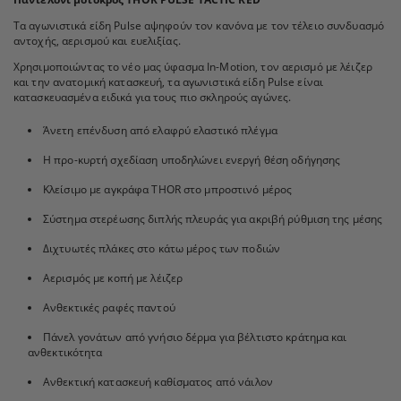
Τα αγωνιστικά είδη Pulse αψηφούν τον κανόνα με τον τέλειο συνδυασμό
αντοχής, αερισμού και ευελιξίας.
Χρησιμοποιώντας το νέο μας ύφασμα In-Motion, τον αερισμό με λέιζερ
και την ανατομική κατασκευή, τα αγωνιστικά είδη Pulse είναι
κατασκευασμένα ειδικά για τους πιο σκληρούς αγώνες.
Άνετη επένδυση από ελαφρύ ελαστικό πλέγμα
Η προ-κυρτή σχεδίαση υποδηλώνει ενεργή θέση οδήγησης
Κλείσιμο με αγκράφα THOR στο μπροστινό μέρος
Σύστημα στερέωσης διπλής πλευράς για ακριβή ρύθμιση της μέσης
Διχτυωτές πλάκες στο κάτω μέρος των ποδιών
Αερισμός με κοπή με λέιζερ
Ανθεκτικές ραφές παντού
Πάνελ γονάτων από γνήσιο δέρμα για βέλτιστο κράτημα και
ανθεκτικότητα
Ανθεκτική κατασκευή καθίσματος από νάιλον