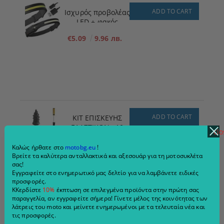
ADD TO CART
Ισχυρός προβολέας
LED + φακός
€5.09
9.96 лв.
ADD TO CART
ΚΙΤ ΕΠΙΣΚΕΥΗΣ
ΕΛΑΣΤΙΚΩΝ x10
clo
ΜΕΓΕΘΟΣ - S - 5,3
€3.86
7.55 лв.
mm x 11,7 mm
Καλώς ήρθατε στο
motobg.eu
!
Βρείτε τα καλύτερα ανταλλακτικά και αξεσουάρ για τη μοτοσυκλέτα
σας!
Εγγραφείτε στο ενημερωτικό μας δελτίο για να λαμβάνετε ειδικές
προσφορές.
ΚΚερδίστε
10%
έκπτωση σε επιλεγμένα προϊόντα στην πρώτη σας
παραγγελία, αν εγγραφείτε σήμερα! Γίνετε μέλος της κοινότητας των
λάτρεις του moto και μείνετε ενημερωμένοι με τα τελευταία νέα και
τις προσφορές.
ADD TO CART
Ηλεκτρική