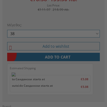
List Price:
€111.97
218.99 лв.
Μέγεθος:
Add to wishlist
Estimated Shipping
to Сандански starts at
€5.08
outside Сандански starts at
€5.08
Brand: