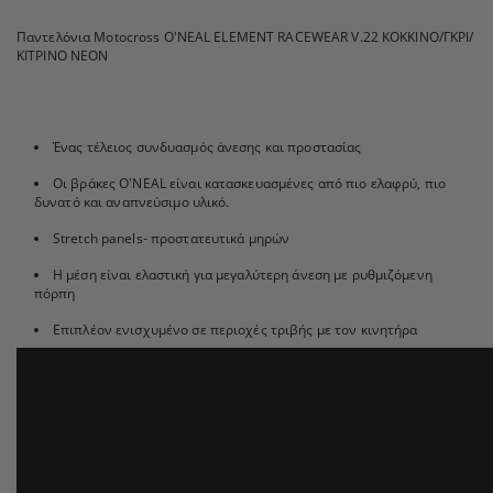
Παντελόνια Motocross O'NEAL ELEMENT RACEWEAR V.22 ΚΟΚΚΙΝΟ/ΓΚΡΙ/
ΚΙΤΡΙΝΟ ΝΕΟΝ
Ένας τέλειος συνδυασμός άνεσης και προστασίας
Οι βράκες O'NEAL είναι κατασκευασμένες από πιο ελαφρύ, πιο
δυνατό και αναπνεύσιμο υλικό.
Stretch panels- προστατευτικά μηρών
Η μέση είναι ελαστική για μεγαλύτερη άνεση με ρυθμιζόμενη
πόρπη
Επιπλέον ενισχυμένο σε περιοχές τριβής με τον κινητήρα