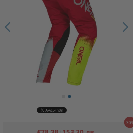
-30
€78.38
153.30 лв.