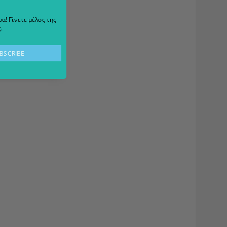
α! Γίνετε μέλος της
.