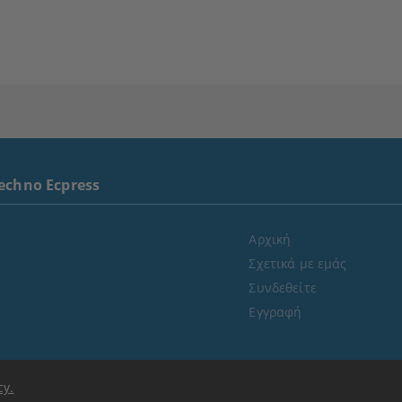
echno Ecpress
Αρχική
Σχετικά με εμάς
Συνδεθείτε
Εγγραφή
cy.