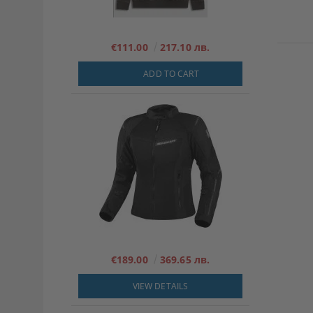
€111.00
217.10 лв.
ADD TO CART
€189.00
369.65 лв.
VIEW DETAILS