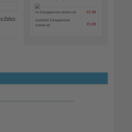
to Сандански starts at
€5.08
cy Policy
outside Сандански
€5.08
starts at