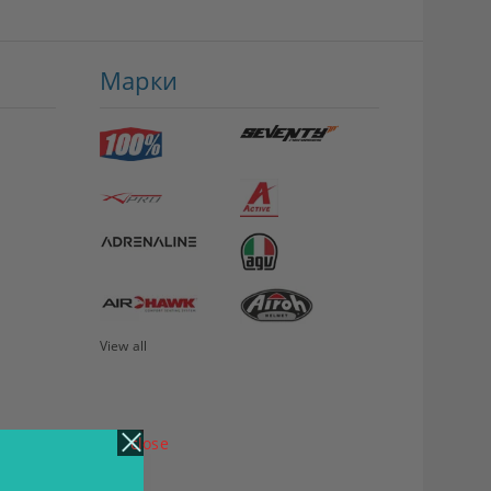
Марки
View all
close