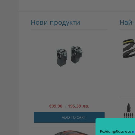
Нови продукти
Най
€99.90
195.39 лв.
ADD TO CART
Καλώς ήρθατε στο
m