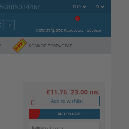
59885034464
EUR
EL
0
Καταστήματα
Καροτσάκι
Σύνδεση
Ε
ΚΩΔΙΚΟΣ ΠΡΟΣΦΟΡΑΣ
€11.76
23.00 лв.
Add to wishlist
Estimated Shipping