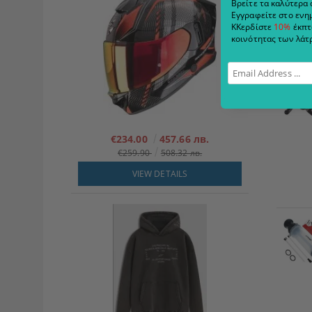
Βρείτε τα καλύτερα 
Εγγραφείτε στο ενημ
ΚΚερδίστε
10%
έκπτ
κοινότητας των λάτρ
€234.00
457.66 лв.
€259.90
508.32 лв.
VIEW DETAILS