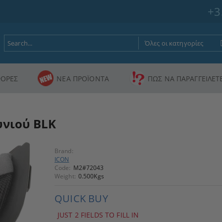
+3
ΟΡΕΣ
ΝΕΑ ΠΡΟΪΟΝΤΑ
ΠΩΣ ΝΑ ΠΑΡΑΓΓΕΙΛΕΤ
υνιού BLK
Brand:
ICON
Code:
M2#72043
Weight:
0.500
Kgs
QUICK BUY
JUST 2 FIELDS TO FILL IN