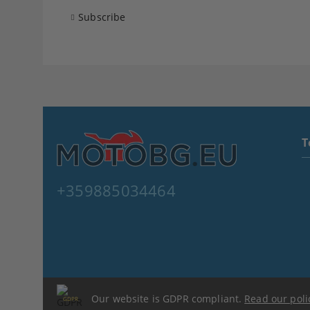
Subscribe
T
+359885034464
Our website is GDPR compliant.
Read our poli
GDPR