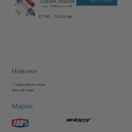
ADD TO CART
Σύριγγα, σύριγγα
για λάδια/υγρά
200ml
€7.80
15.26 лв.
Новини
Subscribe to news
View all news
Марки