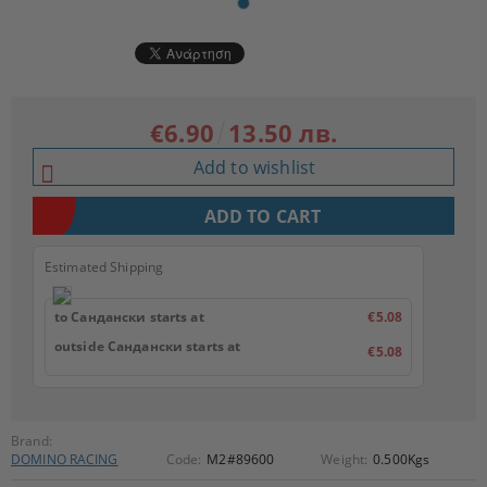
€6.90
13.50 лв.
Add to wishlist
Estimated Shipping
to Сандански starts at
€5.08
outside Сандански starts at
€5.08
Brand:
DOMINO RACING
Code:
M2#89600
Weight:
0.500
Kgs