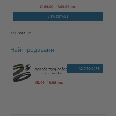
€189.00
369.65 лв.
VIEW DETAILS
Subscribe
Най-продавани
ADD TO CART
Ισχυρός προβολέας
LED + φακός
€5.09
9.96 лв.