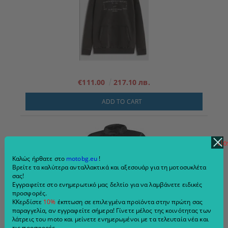
€111.00
217.10 лв.
ADD TO CART
clo
Καλώς ήρθατε στο
motobg.eu
!
Βρείτε τα καλύτερα ανταλλακτικά και αξεσουάρ για τη μοτοσυκλέτα
σας!
Εγγραφείτε στο ενημερωτικό μας δελτίο για να λαμβάνετε ειδικές
προσφορές.
ΚΚερδίστε
10%
έκπτωση σε επιλεγμένα προϊόντα στην πρώτη σας
παραγγελία, αν εγγραφείτε σήμερα! Γίνετε μέλος της κοινότητας των
λάτρεις του moto και μείνετε ενημερωμένοι με τα τελευταία νέα και
τις προσφορές.