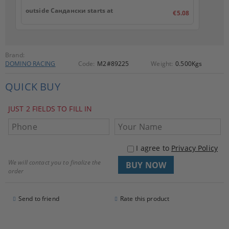
outside Сандански starts at
€5.08
Brand:
DOMINO RACING
Code:
M2#89225
Weight:
0.500
Kgs
QUICK BUY
JUST 2 FIELDS TO FILL IN
I agree to
Privacy Policy
We will contact you to finalize the
order
Send to friend
Rate this product