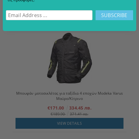
€189.00
369.65 лв.
VIEW DETAILS
Μπουφάν μοτοσικλέτας για ταξίδια 4 εποχών Modeka Varus
Μαύρο/Κίτρινο
€171.00
334.45 лв.
€189.90
371.41 лв.
VIEW DETAILS