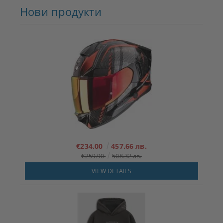
Нови продукти
€234.00
457.66 лв.
€259.90
508.32 лв.
VIEW DETAILS