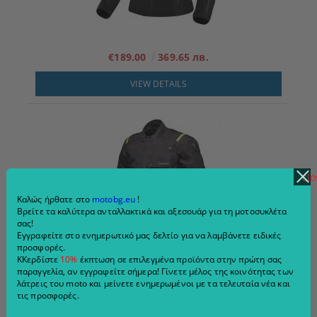
€189.00
369.65 лв.
VIEW DETAILS
clo
Καλώς ήρθατε στο
motobg.eu
!
Βρείτε τα καλύτερα ανταλλακτικά και αξεσουάρ για τη μοτοσυκλέτα
σας!
Εγγραφείτε στο ενημερωτικό μας δελτίο για να λαμβάνετε ειδικές
προσφορές.
Μπουφάν μοτοσικλέτας για ταξίδια 4 εποχών Modeka Varus
ΚΚερδίστε
10%
έκπτωση σε επιλεγμένα προϊόντα στην πρώτη σας
Μαύρο/Κίτρινο
παραγγελία, αν εγγραφείτε σήμερα! Γίνετε μέλος της κοινότητας των
λάτρεις του moto και μείνετε ενημερωμένοι με τα τελευταία νέα και
€171.00
334.45 лв.
τις προσφορές.
€189.90
371.41 лв.