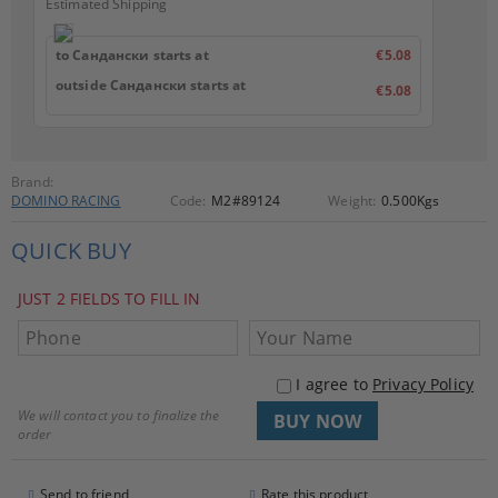
Estimated Shipping
to Сандански starts at
€5.08
outside Сандански starts at
€5.08
Brand:
DOMINO RACING
Code:
M2#89124
Weight:
0.500
Kgs
QUICK BUY
JUST 2 FIELDS TO FILL IN
I agree to
Privacy Policy
We will contact you to finalize the
order
Send to friend
Rate this product