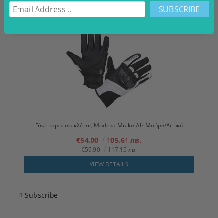
VIEW DETAILS
Γάντια μοτοσικλέτας Modeka Miako AIr Μαύρο/Λευκό
€54.00
105.61 лв.
€59.90
117.15 лв.
VIEW DETAILS
Subscribe