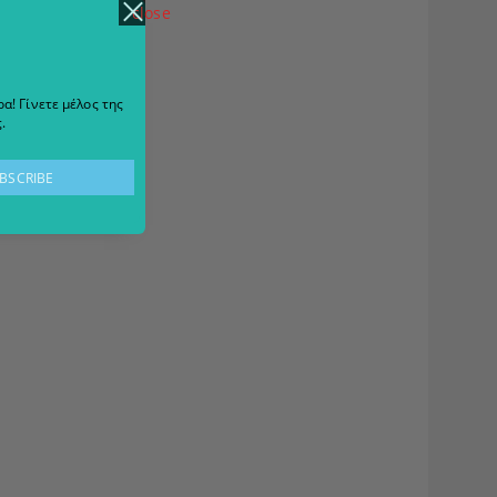
close
α! Γίνετε μέλος της
.