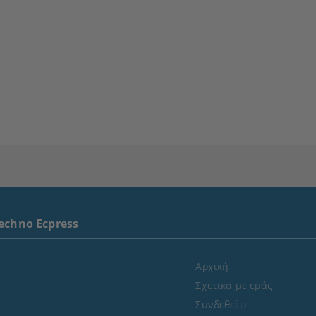
echno Ecpress
Αρχική
Σχετικά με εμάς
Συνδεθείτε