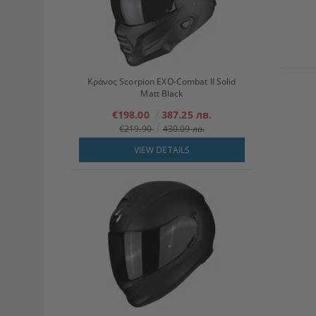
Κράνος Scorpion EXO-Combat II Solid
Matt Black
€198.00
387.25 лв.
€219.90
430.09 лв.
VIEW DETAILS