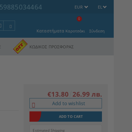
59885034464
EUR
EL
0
Καταστήματα
Καροτσάκι
Σύνδεση
Ε
ΚΩΔΙΚΟΣ ΠΡΟΣΦΟΡΑΣ
€13.80
26.99 лв.
Add to wishlist
Estimated Shipping