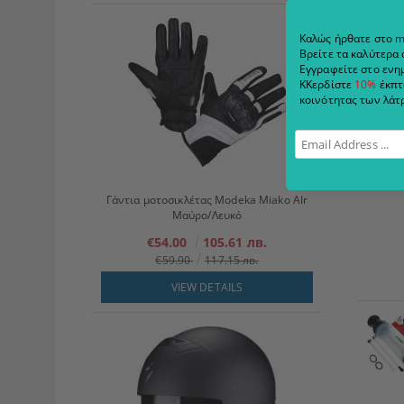
Καλώς ήρθατε στο
m
Βρείτε τα καλύτερα 
Εγγραφείτε στο ενημ
ΚΚερδίστε
10%
έκπτ
κοινότητας των λάτρ
Γάντια μοτοσικλέτας Modeka Miako AIr
Μαύρο/Λευκό
€54.00
105.61 лв.
€59.90
117.15 лв.
VIEW DETAILS