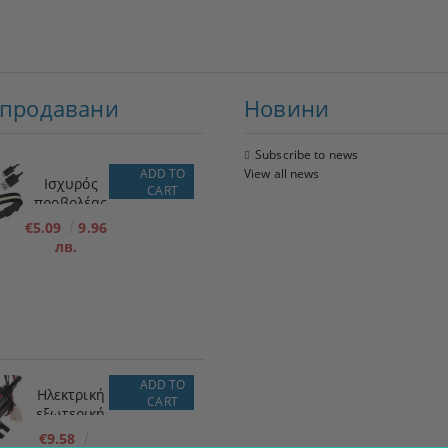
-продавани
Новини
Subscribe to news
ADD TO
View all news
Ισχυρός
CART
προβολέας
LED + φακός
€5.09
9.96
лв.
ADD TO
Ηλεκτρική
CART
εξωτερική
αντλία
€9.58