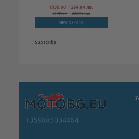
€135.00
264.04 лв.
€149.90
293.18 лв.
VIEW DETAILS
Subscribe
T
+359885034464