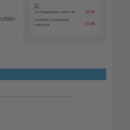
to Сандански starts at
€5.08
cy Policy
outside Сандански
€5.08
starts at