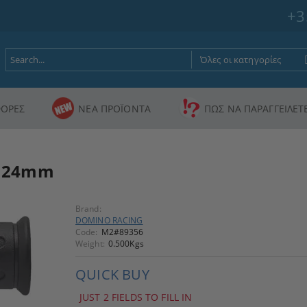
+3
ΟΡΕΣ
ΝΕΑ ΠΡΟΪΟΝΤΑ
ΠΩΣ ΝΑ ΠΑΡΑΓΓΕΙΛΕΤ
 124mm
Brand:
DOMINO RACING
Code:
M2#89356
Weight:
0.500
Kgs
QUICK BUY
JUST 2 FIELDS TO FILL IN