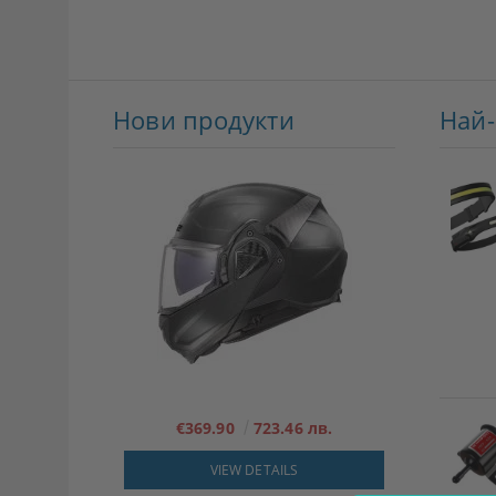
Нови продукти
Най
€369.90
723.46 лв.
VIEW DETAILS