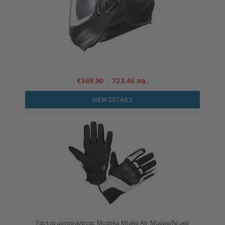
€369.90
723.46 лв.
VIEW DETAILS
Γάντια μοτοσικλέτας Modeka Miako AIr Μαύρο/Λευκό