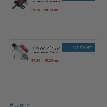
εξωτερική αντλία
πλήρωσης
€9.58
18.74 лв.
καυσίμου για
χαμηλή πίεση 12V
ADD TO CART
Σύριγγα, σύριγγα
για λάδια/υγρά
200ml
€7.80
15.26 лв.
Новини