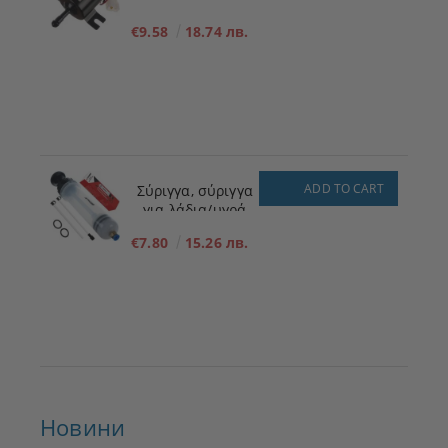
πλήρωσης
€9.58
18.74 лв.
καυσίμου για
χαμηλή πίεση 12V
ADD TO CART
Σύριγγα, σύριγγα
για λάδια/υγρά
200ml
€7.80
15.26 лв.
Новини