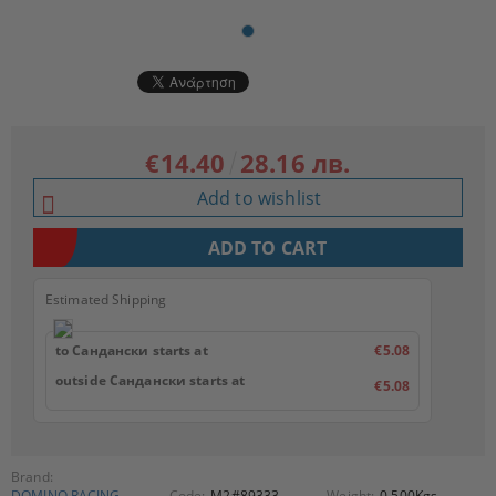
€14.40
28.16 лв.
Add to wishlist
Estimated Shipping
to Сандански starts at
€5.08
outside Сандански starts at
€5.08
Brand:
DOMINO RACING
Code:
M2#89333
Weight:
0.500
Kgs