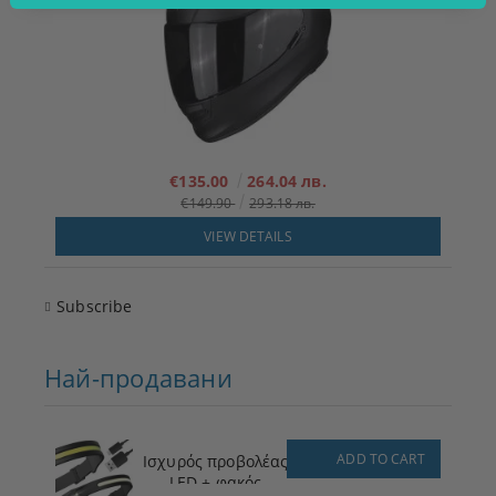
€135.00
264.04 лв.
€149.90
293.18 лв.
VIEW DETAILS
Subscribe
Най-продавани
ADD TO CART
Ισχυρός προβολέας
LED + φακός