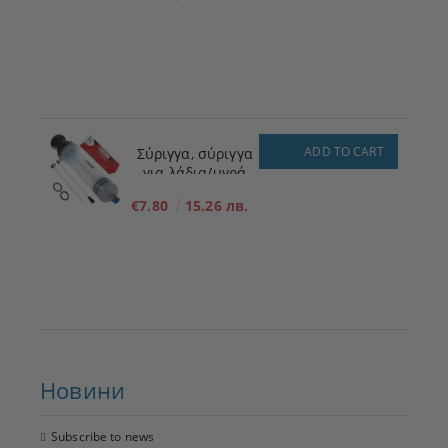
χαμηλή πίεση 12V
ADD TO CART
Σύριγγα, σύριγγα
για λάδια/υγρά
200ml
€7.80
15.26 лв.
Новини
Subscribe to news