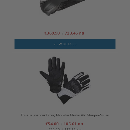
€369.90
723.46 лв.
VIEW DETAILS
Γάντια μοτοσικλέτας Modeka Miako AIr Μαύρο/Λευκό
€54.00
105.61 лв.
€59.90
117.15 лв.