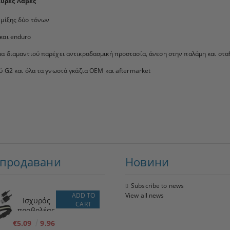
ύρες Λαβές
 μίξης δύο τόνων
και enduro
μα διαμαντιού παρέχει αντικραδασμική προστασία, άνεση στην παλάμη και στ
ύ G2 και όλα τα γνωστά γκάζια OEM και aftermarket
-продавани
Новини
Subscribe to news
ADD TO
View all news
Ισχυρός
CART
προβολέας
LED + φακός
€5.09
9.96