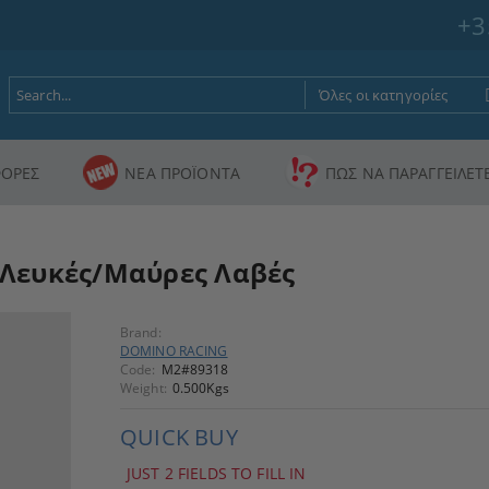
+3
ΟΡΕΣ
ΝΕΑ ΠΡΟΪΟΝΤΑ
ΠΩΣ ΝΑ ΠΑΡΑΓΓΕΙΛΕΤ
Λευκές/Μαύρες Λαβές
Brand:
DOMINO RACING
Code:
M2#89318
Weight:
0.500
Kgs
QUICK BUY
JUST 2 FIELDS TO FILL IN