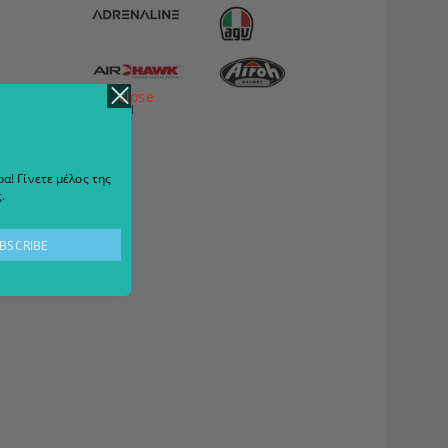
close
View all
α! Γίνετε μέλος της
.