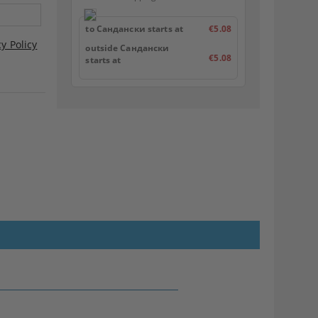
to Сандански starts at
€5.08
cy Policy
outside Сандански
€5.08
starts at