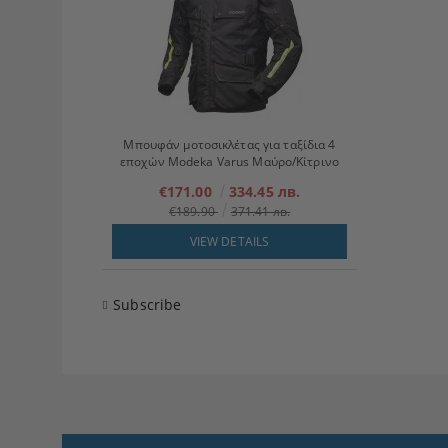
Μπουφάν μοτοσικλέτας για ταξίδια 4
εποχών Modeka Varus Μαύρο/Κίτρινο
€171.00
334.45 лв.
€189.90
371.41 лв.
VIEW DETAILS
Subscribe