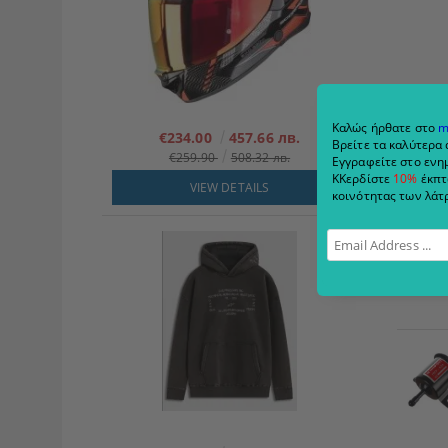
Καλώς ήρθατε στο
m
€234.00
457.66 лв.
Βρείτε τα καλύτερα 
€259.90
508.32 лв.
Εγγραφείτε στο ενημ
ΚΚερδίστε
10%
έκπτ
VIEW DETAILS
κοινότητας των λάτρ