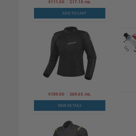
€111.00
217.10 лв.
ADD TO CART
€189.00
369.65 лв.
VIEW DETAILS