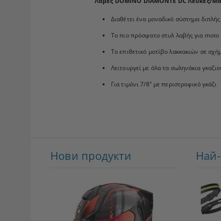
Λαβές DOMINO DIAMONTE DC Λευκές/Μα
Διαθέτει ένα μοναδικό σύστημα διπλής
Το πιο πρόσφατο στυλ λαβής για moto 
Το επιθετικό μοτίβο λακκακιών σε σχή
Λειτουργεί με όλα τα σωληνάκια γκαζιο
Για τιμόνι 7/8" με περιστροφικό γκάζι
Нови продукти
Най