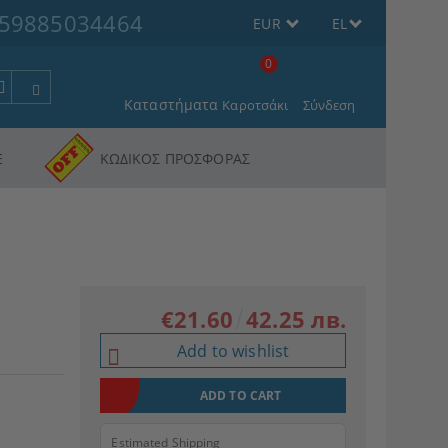
59885034464
EUR
EL
0
Καταστήματα
Καροτσάκι
Σύνδεση
Ε
ΚΩΔΙΚΟΣ ΠΡΟΣΦΟΡΑΣ
€21.60
42.25 лв.
Add to wishlist
Estimated Shipping