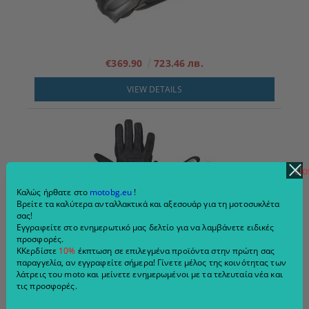
€369.90
723.46 лв.
VIEW DETAILS
clo
Καλώς ήρθατε στο
motobg.eu
!
Βρείτε τα καλύτερα ανταλλακτικά και αξεσουάρ για τη μοτοσυκλέτα
σας!
Εγγραφείτε στο ενημερωτικό μας δελτίο για να λαμβάνετε ειδικές
προσφορές.
ΚΚερδίστε
10%
έκπτωση σε επιλεγμένα προϊόντα στην πρώτη σας
Γάντια μοτοσικλέτας Modeka Miako AIr Μαύρο/Λευκό
παραγγελία, αν εγγραφείτε σήμερα! Γίνετε μέλος της κοινότητας των
λάτρεις του moto και μείνετε ενημερωμένοι με τα τελευταία νέα και
€54.00
105.61 лв.
τις προσφορές.
€59.90
117.15 лв.