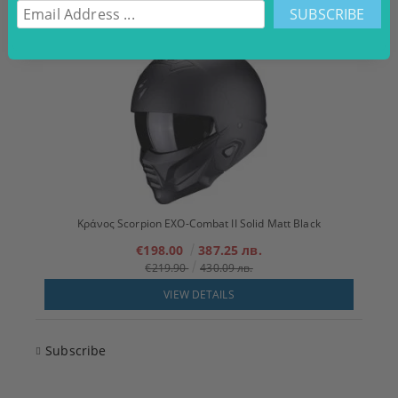
VIEW DETAILS
Κράνος Scorpion EXO-Combat II Solid Matt Black
€198.00
387.25 лв.
€219.90
430.09 лв.
VIEW DETAILS
Subscribe