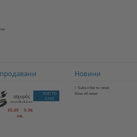
 mm
-продавани
Новини
Subscribe to news
ADD TO
View all news
Ισχυρός
CART
προβολέας
LED + φακός
€5.09
9.96
лв.