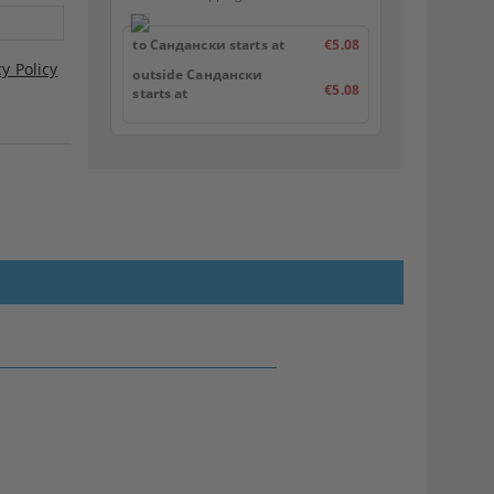
to Сандански starts at
€5.08
cy Policy
outside Сандански
€5.08
starts at