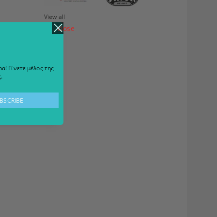
View all
close
α! Γίνετε μέλος της
.