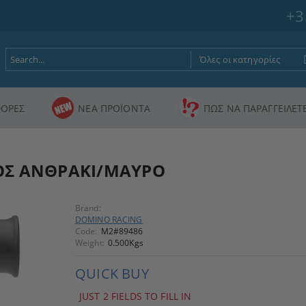
+3
ΟΡΕΣ
ΝΕΑ ΠΡΟΪΟΝΤΑ
ΠΩΣ ΝΑ ΠΑΡΑΓΓΕΙΛΕΤ
ΓΟΣ ΑΝΘΡΑΚΙ/ΜΑΥΡΟ
Brand:
DOMINO RACING
Code:
M2#89486
Weight:
0.500
Kgs
QUICK BUY
JUST 2 FIELDS TO FILL IN