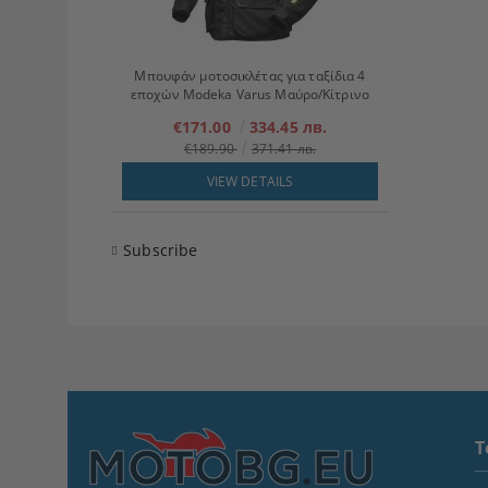
Μπουφάν μοτοσικλέτας για ταξίδια 4
εποχών Modeka Varus Μαύρο/Κίτρινο
€171.00
334.45 лв.
€189.90
371.41 лв.
VIEW DETAILS
Subscribe
T