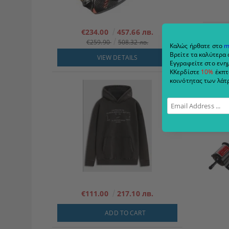
€234.00
457.66 лв.
€259.90
508.32 лв.
Καλώς ήρθατε στο
m
Βρείτε τα καλύτερα 
VIEW DETAILS
Εγγραφείτε στο ενημ
ΚΚερδίστε
10%
έκπτ
κοινότητας των λάτρ
€111.00
217.10 лв.
ADD TO CART