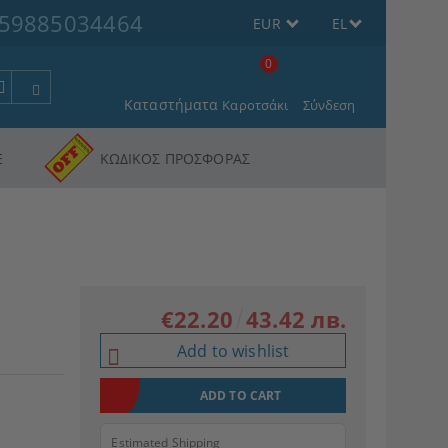
59885034464
EUR
EL
0
Καταστήματα
Καροτσάκι
Σύνδεση
Ε
ΚΩΔΙΚΟΣ ΠΡΟΣΦΟΡΑΣ
€22.20
43.42 лв.
Add to wishlist
Estimated Shipping