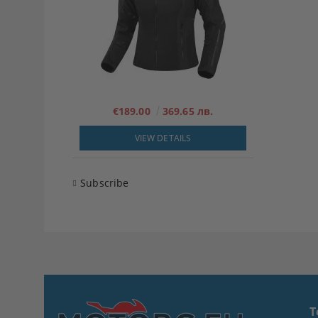
€189.00
369.65 лв.
VIEW DETAILS
Subscribe
T