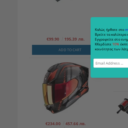
Καλώς ήρθατε στο
m
Βρείτε τα καλύτερα 
€99.90
195.39 лв.
Εγγραφείτε στο ενημ
ΚΚερδίστε
10%
έκπτ
κοινότητας των λάτρ
ADD TO CART
€234.00
457.66 лв.