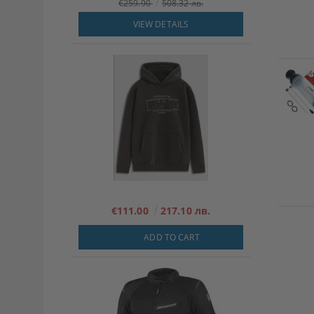
€259.90
508.32 лв.
VIEW DETAILS
€111.00
217.10 лв.
ADD TO CART