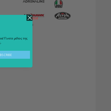
close
View all
α! Γίνετε μέλος της
.