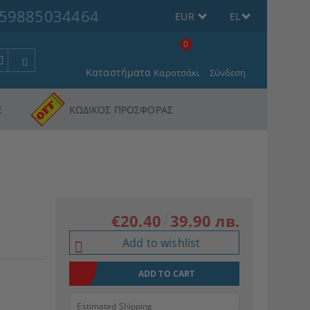
59885034464
EUR
EL
0
Καταστήματα
Καροτσάκι
Σύνδεση
Ε
ΚΩΔΙΚΟΣ ΠΡΟΣΦΟΡΑΣ
€20.40
39.90 лв.
Add to wishlist
Estimated Shipping