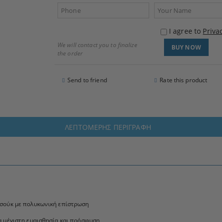
I agree to
Priva
We will contact you to finalize
the order
Send to friend
Rate this product
ΛΕΠΤΟΜΕΡΉΣ ΠΕΡΙΓΡΑΦΉ
τσούκ με πολυκωνική επίστρωση
α μέγιστη ευαισθησία και πρόσφυση