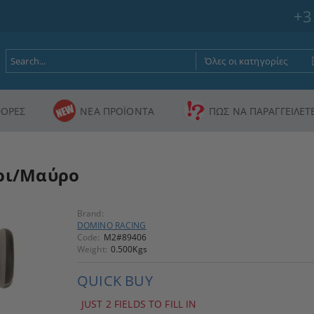
+3
ΟΡΕΣ
ΝΕΑ ΠΡΟΪΟΝΤΑ
ΠΩΣ ΝΑ ΠΑΡΑΓΓΕΙΛΕΤ
κρι/Μαύρο
Brand:
DOMINO RACING
Code:
M2#89406
Weight:
0.500
Kgs
QUICK BUY
JUST 2 FIELDS TO FILL IN