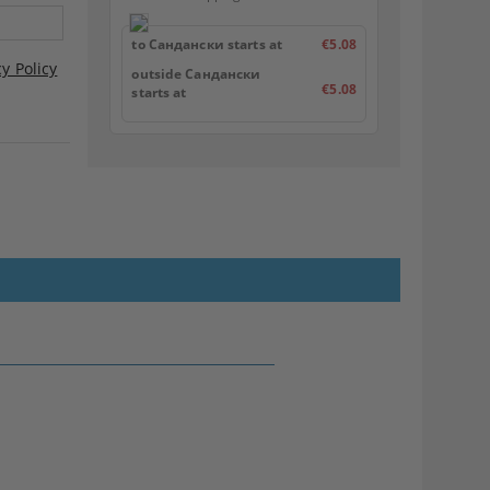
to Сандански starts at
€5.08
cy Policy
outside Сандански
€5.08
starts at