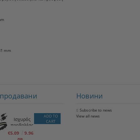
 mm
-31 mm
-продавани
Новини
Subscribe to news
ADD TO
View all news
Ισχυρός
CART
προβολέας
LED + φακός
€5.09
9.96
лв.