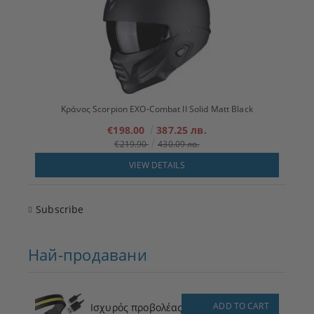
Κράνος Scorpion EXO-Combat II Solid Matt Black
€198.00
387.25 лв.
€219.90
430.09 лв.
VIEW DETAILS
Subscribe
Най-продавани
ADD TO CART
Ισχυρός προβολέας