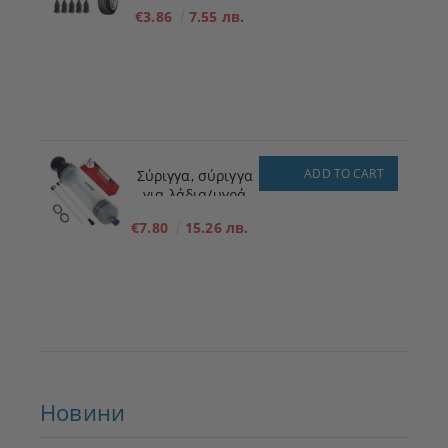
ΜΕΓΕΘΟΣ - S - 5,3
€3.86
7.55 лв.
mm x 11,7 mm
ADD TO CART
Σύριγγα, σύριγγα
για λάδια/υγρά
200ml
€7.80
15.26 лв.
Новини