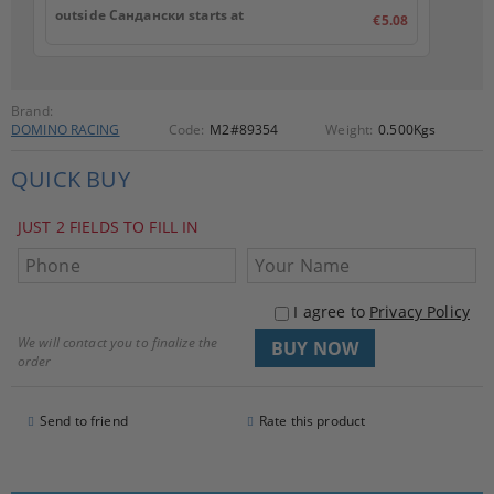
outside Сандански starts at
€5.08
Brand:
DOMINO RACING
Code:
M2#89354
Weight:
0.500
Kgs
QUICK BUY
JUST 2 FIELDS TO FILL IN
I agree to
Privacy Policy
We will contact you to finalize the
order
Send to friend
Rate this product