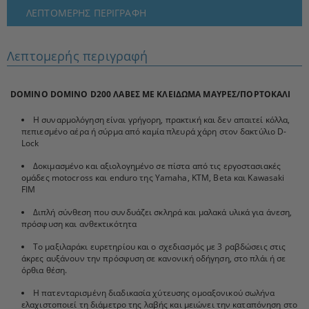
ΛΕΠΤΟΜΕΡΉΣ ΠΕΡΙΓΡΑΦΉ
Λεπτομερής περιγραφή
DOMINO DOMINO D200 ΛΑΒΕΣ ΜΕ ΚΛΕΙΔΩΜΑ ΜΑΥΡΕΣ/ΠΟΡΤΟΚΑΛΙ
Η συναρμολόγηση είναι γρήγορη, πρακτική και δεν απαιτεί κόλλα,
πεπιεσμένο αέρα ή σύρμα από καμία πλευρά χάρη στον δακτύλιο D-
Lock
Δοκιμασμένο και αξιολογημένο σε πίστα από τις εργοστασιακές
ομάδες motocross και enduro της Yamaha, KTM, Beta και Kawasaki
FIM
Διπλή σύνθεση που συνδυάζει σκληρά και μαλακά υλικά για άνεση,
πρόσφυση και ανθεκτικότητα
Το μαξιλαράκι ευρετηρίου και ο σχεδιασμός με 3 ραβδώσεις στις
άκρες αυξάνουν την πρόσφυση σε κανονική οδήγηση, στο πλάι ή σε
όρθια θέση.
Η πατενταρισμένη διαδικασία χύτευσης ομοαξονικού σωλήνα
ελαχιστοποιεί τη διάμετρο της λαβής και μειώνει την καταπόνηση στο