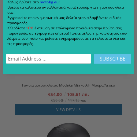
Καλώς ήρθατε στο
motobg.eu
!
Βρείτε τα καλύτερα ανταλλακτικά και αξεσουάρ για τη μοτοσυκλέτα
VIEW DETAILS
σας!
Εγγραφείτε στο ενημερωτικό μας δελτίο για να λαμβάνετε ειδικές
προσφορές.
ΚΚερδίστε
10%
έκπτωση σε επιλεγμένα προϊόντα στην πρώτη σας
παραγγελία, αν εγγραφείτε σήμερα! Γίνετε μέλος της κοινότητας των
λάτρεις του moto και μείνετε ενημερωμένοι με τα τελευταία νέα και
τις προσφορές.
Γάντια μοτοσικλέτας Modeka Miako AIr Μαύρο/Λευκό
€54.00
105.61 лв.
€59.90
117.15 лв.
VIEW DETAILS