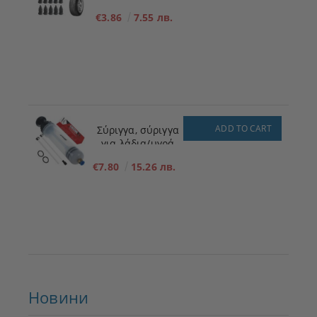
ΜΕΓΕΘΟΣ - S - 5,3
€3.86
7.55 лв.
mm x 11,7 mm
ADD TO CART
Σύριγγα, σύριγγα
για λάδια/υγρά
200ml
€7.80
15.26 лв.
Новини