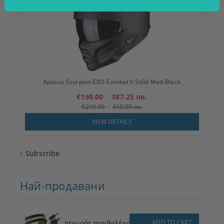
Κράνος Scorpion EXO-Combat II Solid Matt Black
€198.00
387.25 лв.
€219.90
430.09 лв.
VIEW DETAILS
Subscribe
Най-продавани
ADD TO CART
Ισχυρός προβολέας