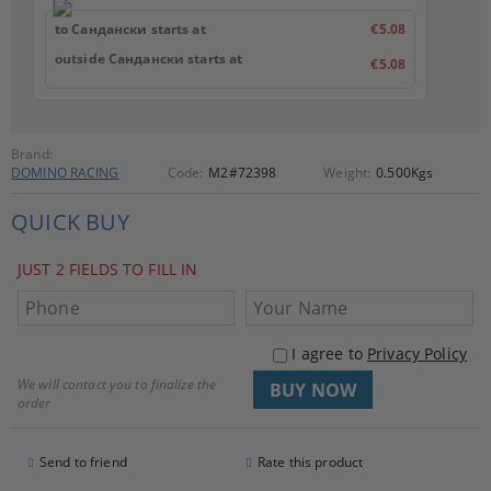
to Сандански starts at
€5.08
outside Сандански starts at
€5.08
Brand:
DOMINO RACING
Code:
M2#72398
Weight:
0.500
Kgs
QUICK BUY
JUST 2 FIELDS TO FILL IN
I agree to
Privacy Policy
We will contact you to finalize the
order
Send to friend
Rate this product