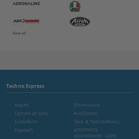
View all
Techno Ecpress
Αρχική
Επικοινωνία
Σχετικά με εμάς
Αναζήτηση
Συνδεθείτε
Όροι & Προϋποθέσεις
Εγγραφή
ΑΠΌΡΡΗΤΟ
ΔΕΔΟΜΈΝΩΝ: GDPR