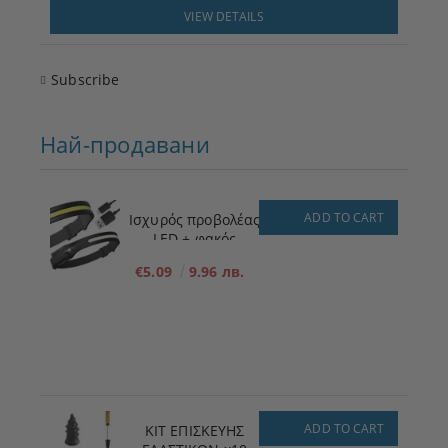
VIEW DETAILS
Subscribe
Най-продавани
ADD TO CART
Ισχυρός προβολέας
LED + φακός
€5.09
9.96 лв.
ADD TO CART
ΚΙΤ ΕΠΙΣΚΕΥΗΣ