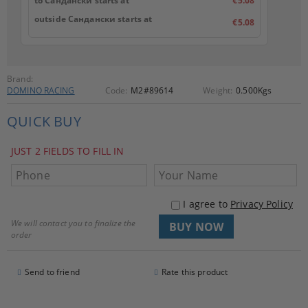
to Сандански starts at
€5.08
outside Сандански starts at
€5.08
Brand:
DOMINO RACING
Code:
M2#89614
Weight:
0.500
Kgs
QUICK BUY
JUST 2 FIELDS TO FILL IN
I agree to
Privacy Policy
We will contact you to finalize the
order
Send to friend
Rate this product