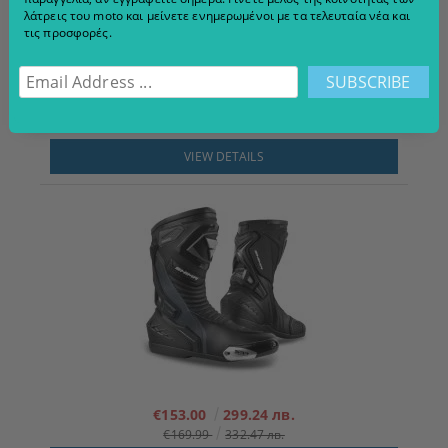
λάτρεις του moto και μείνετε ενημερωμένοι με τα τελευταία νέα και
τις προσφορές.
Γάντια μοτοσικλέτας Modeka Miako AIr Μαύρο/Λευκό
€54.00
105.61 лв.
€59.90
117.15 лв.
VIEW DETAILS
€153.00
299.24 лв.
€169.99
332.47 лв.