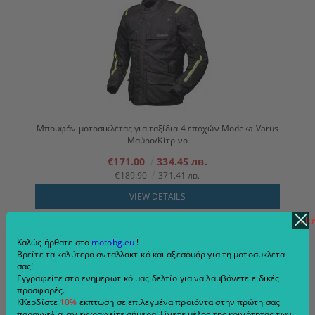
Μπουφάν μοτοσικλέτας για ταξίδια 4 εποχών Modeka Varus
Μαύρο/Κίτρινο
€171.00
334.45 лв.
€189.90
371.41 лв.
VIEW DETAILS
clo
Καλώς ήρθατε στο
motobg.eu
!
Βρείτε τα καλύτερα ανταλλακτικά και αξεσουάρ για τη μοτοσυκλέτα
σας!
Εγγραφείτε στο ενημερωτικό μας δελτίο για να λαμβάνετε ειδικές
προσφορές.
ΚΚερδίστε
10%
έκπτωση σε επιλεγμένα προϊόντα στην πρώτη σας
παραγγελία, αν εγγραφείτε σήμερα! Γίνετε μέλος της κοινότητας των