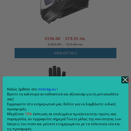
€296.00
578.93 лв.
€369.90
723.46 лв.
VIEW DETAILS
clo
Καλώς ήρθατε στο
motobg.eu
!
Βρείτε τα καλύτερα ανταλλακτικά και αξεσουάρ για τη μοτοσυκλέτα
σας!
Εγγραφείτε στο ενημερωτικό μας δελτίο για να λαμβάνετε ειδικές
προσφορές.
ΚΚερδίστε
10%
έκπτωση σε επιλεγμένα προϊόντα στην πρώτη σας
παραγγελία, αν εγγραφείτε σήμερα! Γίνετε μέλος της κοινότητας των
λάτρεις του moto και μείνετε ενημερωμένοι με τα τελευταία νέα και
Γάντια μοτοσικλέτας Modeka Miako AIr Μαύρο/Λευκό
τις προσφορές.