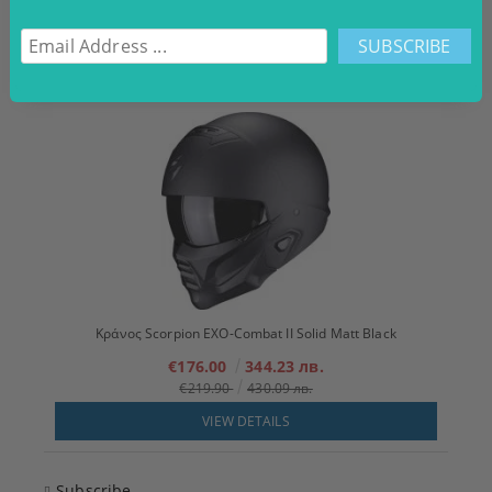
€48.00
93.88 лв.
€59.90
117.15 лв.
VIEW DETAILS
Κράνος Scorpion EXO-Combat II Solid Matt Black
€176.00
344.23 лв.
€219.90
430.09 лв.
VIEW DETAILS
Subscribe