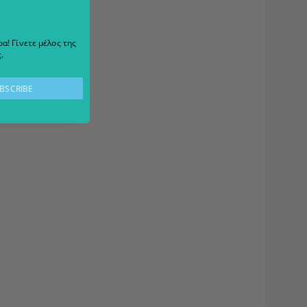
α! Γίνετε μέλος της
.