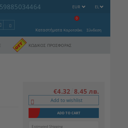
59885034464
EUR
EL
0
Καταστήματα
Καροτσάκι
Σύνδεση
Ε
ΚΩΔΙΚΟΣ ΠΡΟΣΦΟΡΑΣ
€4.32
8.45 лв.
Add to wishlist
Estimated Shipping