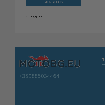
VIEW DETAILS
Subscribe
T
+359885034464