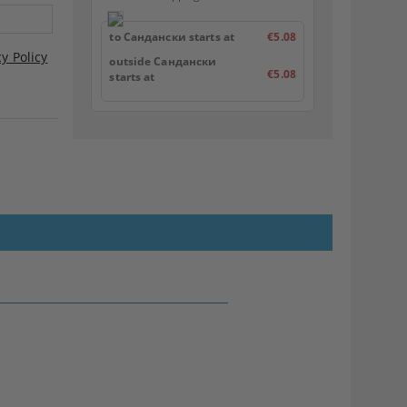
to Сандански starts at
€5.08
cy Policy
outside Сандански
€5.08
starts at