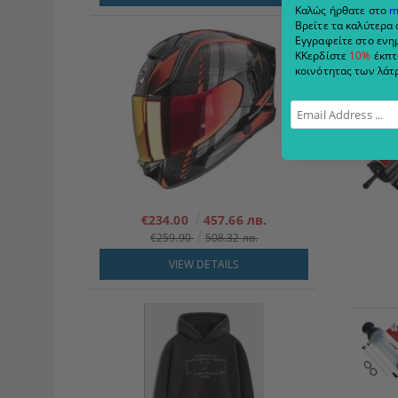
Καλώς ήρθατε στο
m
Βρείτε τα καλύτερα 
Εγγραφείτε στο ενημ
ΚΚερδίστε
10%
έκπτ
κοινότητας των λάτρ
€234.00
457.66 лв.
€259.90
508.32 лв.
VIEW DETAILS