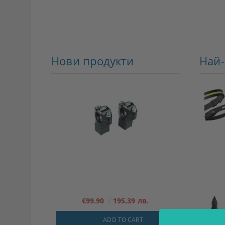
Нови продукти
Най
€99.90
195.39 лв.
ADD TO CART