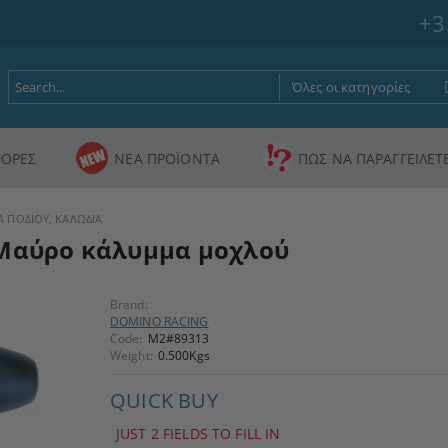
+3
ΟΡΕΣ
ΝΕΑ ΠΡΟΪΟΝΤΑ
ΠΩΣ ΝΑ ΠΑΡΑΓΓΕΙΛΕΤ
Α ΠΟΔΙΟΥ, ΚΑΛΩΔΙΑ
αύρο κάλυμμα μοχλού
Brand:
DOMINO RACING
Code:
M2#89313
Weight:
0.500
Kgs
QUICK BUY
JUST 2 FIELDS TO FILL IN