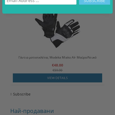
Γάντια μοτοσικλέτας Modeka Miako AIr Μαύρο/Λευκό
€48.00
€59.90
VIEW DETAILS
Subscribe
Най-продавани