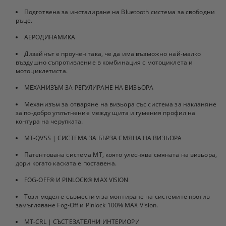
Подготвена за инсталиране на Bluetooth система за свободни
ръце.
АЕРОДИНАМИКА
Дизайнът е проучен така, че да има възможно най-малко
въздушно съпротивление в комбинация с мотоциклета и
мотоциклетиста.
МЕХАНИЗЪМ ЗА РЕГУЛИРАНЕ НА ВИЗЬОРА
Механизъм за отваряне на визьора със система за накланяне
за по-добро уплътнение между щита и гумения профил на
контура на черупката.
MT-QVSS | СИСТЕМА ЗА БЪРЗА СМЯНА НА ВИЗЬОРА
Патентована система MT, която улеснява смяната на визьора,
дори когато каската е поставена.
FOG-OFF® И PINLOCK® MAX VISION
Този модел е съвместим за монтиране на системите против
замъгляване Fog-Off и Pinlock 100% MAX Vision.
MT-CRL | СЪСТЕЗАТЕЛНИ ИНТЕРИОРИ