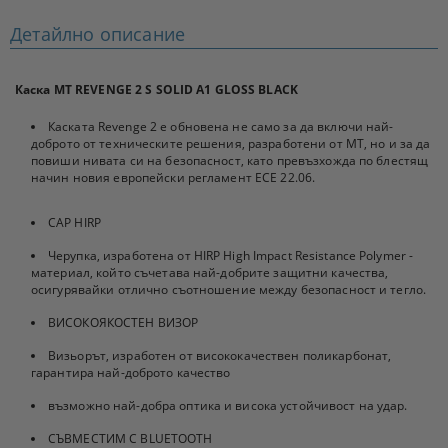
Детайлно описание
Каска MT REVENGE 2 S SOLID A1 GLOSS BLACK
Каската Revenge 2 е обновена не само за да включи най-
доброто от техническите решения, разработени от MT, но и за да
повиши нивата си на безопасност, като превъзхожда по блестящ
начин новия европейски регламент ECE 22.06.
CAP HIRP
Черупка, изработена от HIRP High Impact Resistance Polymer -
материал, който съчетава най-добрите защитни качества,
осигурявайки отлично съотношение между безопасност и тегло.
ВИСОКОЯКОСТЕН ВИЗОР
Визьорът, изработен от висококачествен поликарбонат,
гарантира най-доброто качество
възможно най-добра оптика и висока устойчивост на удар.
СЪВМЕСТИМ С BLUETOOTH