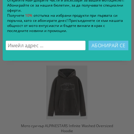
Открийте най-добрите части и аксесоари за вашия мотоциклет!
Абонирайте се за нашия бюлетин, за да получавате специални
оферти.
Получете
10%
отстъпка на избрани продукти при първата си
поръчка, като се абонирате днес! Присъединете се към нашата
общност от мото ентусиасти и бъдете винаги в крак с
Каска Scorpion Exo 530 Air Theras Black-Red S
последните новини и промоции.
€234.00
457.66 лв.
€259.90
508.32 лв.
ВИЖ ДЕТАЙЛИ
Мото суичър ALPINESTARS Infinite Washed Oversized
Hoodie