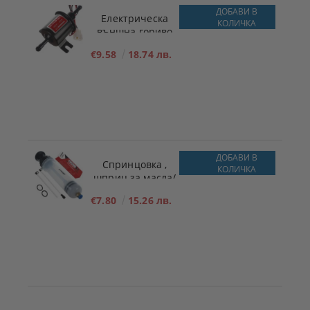
ДОБАВИ В
Електрическа
КОЛИЧКА
външна гориво
подкачваща помпа
€9.58
18.74 лв.
за ниско налягане
12V
ДОБАВИ В
Спринцовка ,
КОЛИЧКА
шприц за масла/
течности 200ml
€7.80
15.26 лв.