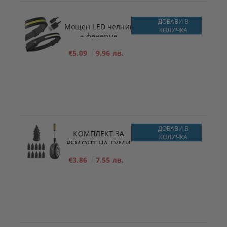
ДОБАВИ В
Мощен LED челник
КОЛИЧКА
+ фенерче
€5.09
9.96 лв.
ДОБАВИ В
КОМПЛЕКТ ЗА
КОЛИЧКА
РЕМОНТ НА ​​ГУМИ
x10 РАЗМЕР - S -
€3.86
7.55 лв.
5.3mm x 11.7mm