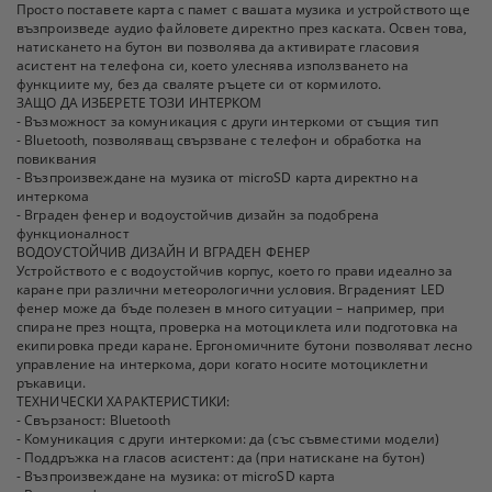
Просто поставете карта с памет с вашата музика и устройството ще
възпроизведе аудио файловете директно през каската. Освен това,
натискането на бутон ви позволява да активирате гласовия
асистент на телефона си, което улеснява използването на
функциите му, без да сваляте ръцете си от кормилото.
ЗАЩО ДА ИЗБЕРЕТЕ ТОЗИ ИНТЕРКОМ
- Възможност за комуникация с други интеркоми от същия тип
- Bluetooth, позволяващ свързване с телефон и обработка на
повиквания
- Възпроизвеждане на музика от microSD карта директно на
интеркома
- Вграден фенер и водоустойчив дизайн за подобрена
функционалност
ВОДОУСТОЙЧИВ ДИЗАЙН И ВГРАДЕН ФЕНЕР
Устройството е с водоустойчив корпус, което го прави идеално за
каране при различни метеорологични условия. Вграденият LED
фенер може да бъде полезен в много ситуации – например, при
спиране през нощта, проверка на мотоциклета или подготовка на
екипировка преди каране. Ергономичните бутони позволяват лесно
управление на интеркома, дори когато носите мотоциклетни
ръкавици.
ТЕХНИЧЕСКИ ХАРАКТЕРИСТИКИ:
- Свързаност: Bluetooth
- Комуникация с други интеркоми: да (със съвместими модели)
- Поддръжка на гласов асистент: да (при натискане на бутон)
- Възпроизвеждане на музика: от microSD карта