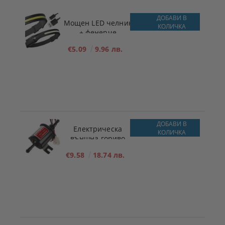
ДОБАВИ В
Мощен LED челник
КОЛИЧКА
+ фенерче
€5.09
9.96 лв.
ДОБАВИ В
Електрическа
КОЛИЧКА
външна гориво
подкачваща помпа
€9.58
18.74 лв.
за ниско налягане
12V