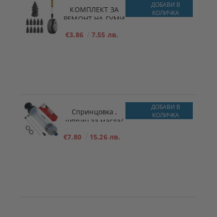
ДОБАВИ В
КОМПЛЕКТ ЗА
КОЛИЧКА
РЕМОНТ НА ​​ГУМИ
x10 РАЗМЕР - S -
€3.86
7.55 лв.
5.3mm x 11.7mm
ДОБАВИ В
Спринцовка ,
КОЛИЧКА
шприц за масла/
течности 200ml
€7.80
15.26 лв.