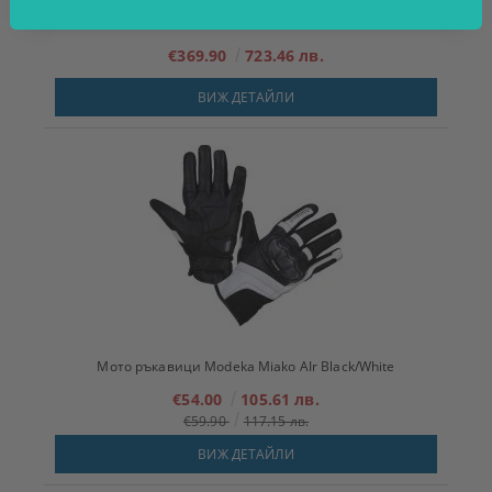
TITANIUM
€369.90
723.46 лв.
ВИЖ ДЕТАЙЛИ
Мото ръкавици Modeka Miako AIr Black/White
€54.00
105.61 лв.
€59.90
117.15 лв.
ВИЖ ДЕТАЙЛИ