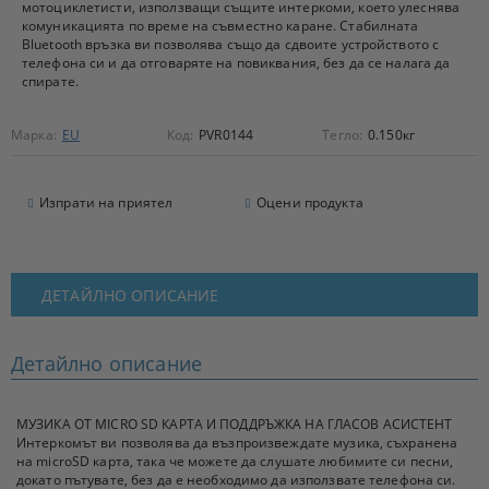
мотоциклетисти, използващи същите интеркоми, което улеснява
комуникацията по време на съвместно каране. Стабилната
Bluetooth връзка ви позволява също да сдвоите устройството с
телефона си и да отговаряте на повиквания, без да се налага да
спирате.
Марка:
EU
Код:
PVR0144
Тегло:
0.150
кг
Изпрати на приятел
Оцени продукта
ДЕТАЙЛНО ОПИСАНИЕ
Детайлно описание
МУЗИКА ОТ MICRO SD КАРТА И ПОДДРЪЖКА НА ГЛАСОВ АСИСТЕНТ
Интеркомът ви позволява да възпроизвеждате музика, съхранена
на microSD карта, така че можете да слушате любимите си песни,
докато пътувате, без да е необходимо да използвате телефона си.