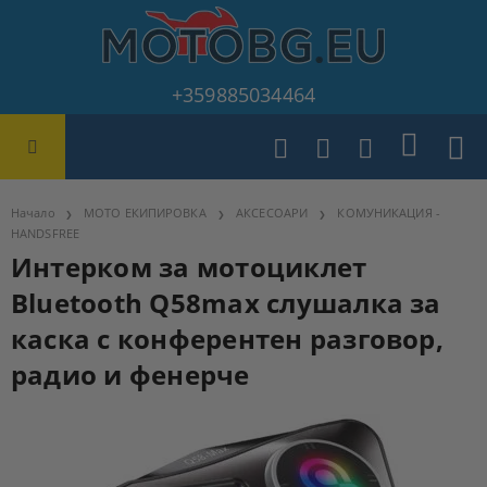
+359885034464
Начало
МОТО ЕКИПИРОВКА
АКСЕСОАРИ
КОМУНИКАЦИЯ -
HANDSFREE
Интерком за мотоциклет
Bluetooth Q58max слушалка за
каска с конферентен разговор,
радио и фенерче