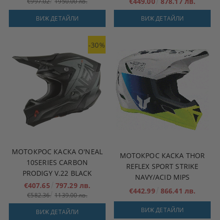
€449.00
878.17 лв.
€997.02
1950.00 лв.
ВИЖ ДЕТАЙЛИ
ВИЖ ДЕТАЙЛИ
-30%
МОТОКРОС КАСКА O'NEAL
МОТОКРОС КАСКА THOR
10SERIES CARBON
REFLEX SPORT STRIKE
PRODIGY V.22 BLACK
NAVY/ACID MIPS
€407.65
797.29 лв.
€442.99
866.41 лв.
€582.36
1139.00 лв.
ВИЖ ДЕТАЙЛИ
ВИЖ ДЕТАЙЛИ