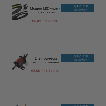
ДОБАВИ В
Мощен LED челник
КОЛИЧКА
+ фенерче
€5.09
9.96 лв.
ДОБАВИ В
Електрическа
КОЛИЧКА
външна гориво
подкачваща помпа
€9.58
18.74 лв.
за ниско налягане
12V
ДОБАВИ В