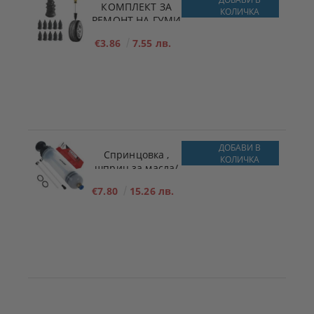
КОМПЛЕКТ ЗА
КОЛИЧКА
РЕМОНТ НА ​​ГУМИ
x10 РАЗМЕР - S -
€3.86
7.55 лв.
5.3mm x 11.7mm
ДОБАВИ В
Спринцовка ,
КОЛИЧКА
шприц за масла/
течности 200ml
€7.80
15.26 лв.