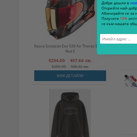
Добре дошли в
mot
Открийте най-добр
Абонирайте се за 
Получете
10%
отст
се към нашата общ
Каска Scorpion Exo 530 Air Theras Black-
Red S
€234.00
457.66 лв.
€259.90
508.32 лв.
ВИЖ ДЕТАЙЛИ