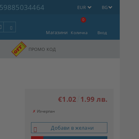
59885034464
EUR
BG
0
Магазини
Количка
Вход
ПРОМО КОД
€1.02
1.99 лв.
✗
Изчерпан
Добави в желани