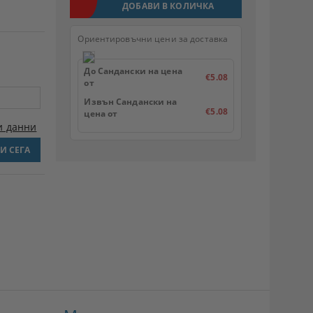
Ориентировъчни цени за доставка
До Сандански на цена
€5.08
от
Извън Сандански на
€5.08
цена от
и данни