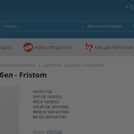
+3
ОЦИИ
НОВИ ПРОДУКТИ
КАК ДА ПОРЪЧАМ
СОАРИ МОТОЦИКЛЕТИ
АДАПТОРИ , ЩЕПСЕЛИ , КОНЕКТОРИ
ел - Fristom
VAL001726
DAF-OE 1608352
IVECO 1608352
VOLVO-OE 20745066
IRISBUS 5001847589
RVI-OE 5001847589
Марка:
FRISTOM