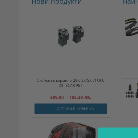
Нови продукти
Най
Стойка за кормило 28.6 SX/SXF/TX/FC
23- SCAR P67
€99.90
195.39 лв.
ДОБАВИ В КОЛИЧКА