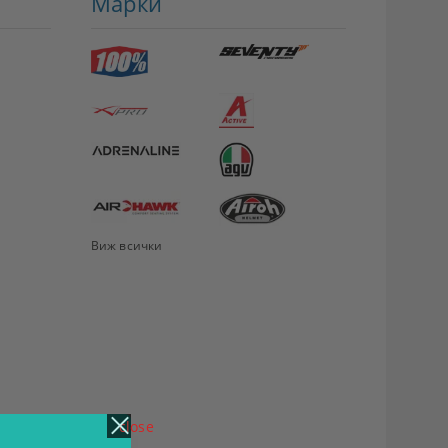
Марки
Виж всички
close