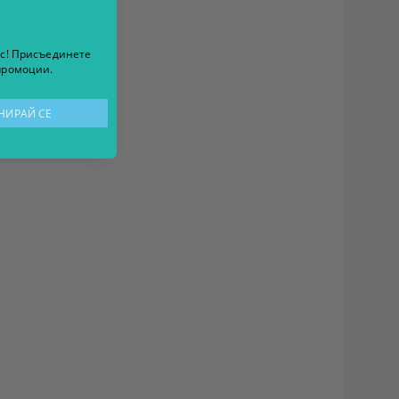
ес! Присъединете
 промоции.